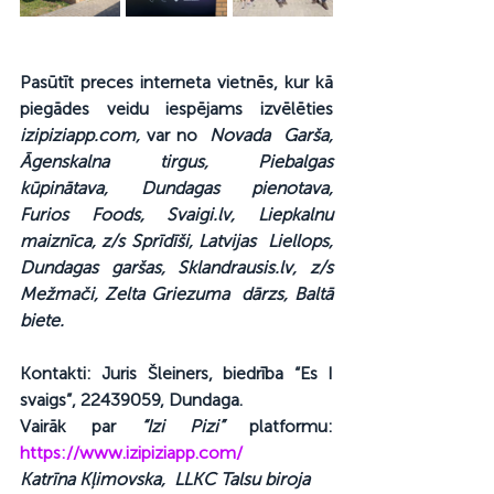
Pasūtīt preces interneta vietnēs, kur kā 
piegādes veidu iespējams izvēlēties 
izipiziapp.com,
 var no  
Novada  Garša, 
Āgenskalna tirgus, Piebalgas 
kūpinātava, Dundagas pienotava,  
Furios Foods, Svaigi.lv, Liepkalnu 
maiznīca, z/s Sprīdīši, Latvijas  Liellops, 
Dundagas garšas, Sklandrausis.lv, z/s 
Mežmači, Zelta Griezuma  dārzs, Baltā 
biete.
Kontakti: Juris Šleiners, biedrība “Es I 
svaigs”, 22439059, Dundaga.
Vairāk par 
“Izi Pizi”
 platformu: 
https://www.izipiziapp.com/
Katrīna Kļimovska,  LLKC Talsu biroja 