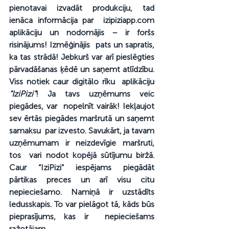
pienotavai izvadāt produkciju, tad 
ienāca informācija par  izipiziapp.com 
aplikāciju un nodomājis – ir foršs 
risinājums! Izmēģinājis  pats un sapratis, 
ka tas strādā! Jebkurš var arī pieslēgties  
pārvadāšanas ķēdē un saņemt atlīdzību. 
Viss notiek caur digitālo rīku  aplikāciju  
“IziPizi”
! Ja tavs uzņēmums veic 
piegādes, var  nopelnīt vairāk! Iekļaujot 
sev ērtās piegādes maršrutā un saņemt 
samaksu  par izvesto. Savukārt, ja tavam 
uzņēmumam ir neizdevīgie maršruti, 
tos  vari nodot kopējā sūtījumu biržā. 
Caur “IziPizi” iespējams piegādāt  
pārtikas preces un arī visu citu 
nepieciešamo. Namiņā ir uzstādīts  
ledusskapis. To var pielāgot tā, kāds būs 
pieprasījums, kas ir  nepieciešams 
ražotājam.