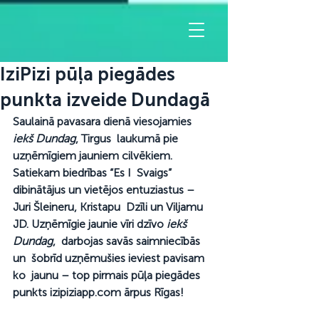
IziPizi pūļa piegādes
punkta izveide Dundagā
Saulainā pavasara dienā viesojamies 
iekš Dundag
, Tirgus  laukumā pie 
uzņēmīgiem jauniem cilvēkiem. 
Satiekam biedrības “Es I  Svaigs” 
dibinātājus un vietējos entuziastus – 
Juri Šleineru, Kristapu  Dzīli un Viljamu 
JD. Uzņēmīgie jaunie vīri dzīvo 
iekš 
Dundag
,  darbojas savās saimniecībās 
un  šobrīd uzņēmušies ieviest pavisam 
ko  jaunu – top pirmais pūļa piegādes 
punkts izipiziapp.com ārpus Rīgas!