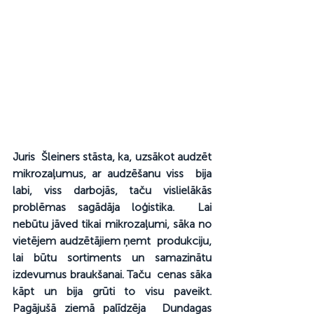
Juris  Šleiners stāsta, ka, uzsākot audzēt 
mikrozaļumus, ar audzēšanu viss  bija 
labi, viss darbojās, taču vislielākās 
problēmas sagādāja loģistika.  Lai 
nebūtu jāved tikai mikrozaļumi, sāka no 
vietējem audzētājiem ņemt  produkciju, 
lai būtu sortiments un samazinātu 
izdevumus braukšanai. Taču  cenas sāka 
kāpt un bija grūti to visu paveikt. 
Pagājušā ziemā palīdzēja  Dundagas 