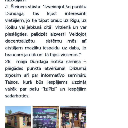
J.  Šleiners stāsta: “Izveidojot šo punktu 
Dundagā, tas kļūst interesanti  
vietējiem, jo tie tāpat brauc uz Rīgu, uz 
Kolku vai jebkurā citā  virzienā un var 
pieslēgties, palīdzēt aizvest! Veidojot 
decentralizētu  sistēmu mēs arī 
atstājam mazāku iespaidu uz dabu, jo 
braucam jau tik un  tā tajos virzienos.”
26.  maijā Dundagā notika namiņa – 
piegādes punkta atvēršana! Drīzumā  
ziņosim arī par informatīvo semināru 
Talsos, kurā būs iespējams uzzināt  
vairāk par pašu “IziPizi” un iespējām 
sadarboties.