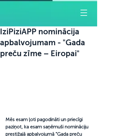
IziPiziAPP nominācija
apbalvojumam - "Gada
preču zīme – Eiropai"
Mēs esam ļoti pagodināti un priecīgi 
paziņot, ka esam saņēmuši nomināciju 
prestižajā apbalvojumā "Gada preču 