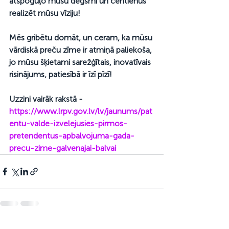
atspoguļo mūsu degsmi un centienus 
realizēt mūsu vīziju!
Mēs gribētu domāt, un ceram, ka mūsu 
vārdiskā preču zīme ir atmiņā paliekoša, 
jo mūsu šķietami sarežģītais, inovatīvais 
risinājums, patiesībā ir īzī pīzī!
Uzzini vairāk rakstā - 
https://www.lrpv.gov.lv/lv/jaunums/pat
entu-valde-izvelejusies-pirmos-
pretendentus-apbalvojuma-gada-
precu-zime-galvenajai-balvai