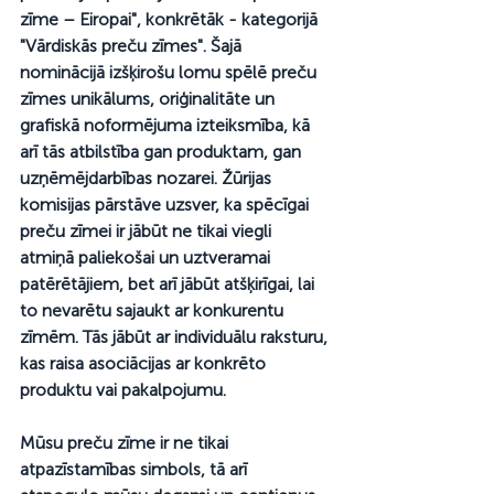
zīme – Eiropai", konkrētāk - kategorijā 
"Vārdiskās preču zīmes". Šajā 
nominācijā izšķirošu lomu spēlē preču 
zīmes unikālums, oriģinalitāte un 
grafiskā noformējuma izteiksmība, kā 
arī tās atbilstība gan produktam, gan 
uzņēmējdarbības nozarei. Žūrijas 
komisijas pārstāve uzsver, ka spēcīgai 
preču zīmei ir jābūt ne tikai viegli 
atmiņā paliekošai un uztveramai 
patērētājiem, bet arī jābūt atšķirīgai, lai 
to nevarētu sajaukt ar konkurentu 
zīmēm. Tās jābūt ar individuālu raksturu, 
kas raisa asociācijas ar konkrēto 
produktu vai pakalpojumu. 
Mūsu preču zīme ir ne tikai 
atpazīstamības simbols, tā arī 