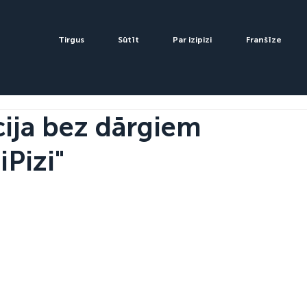
Tirgus
Sūtīt
Par izipizi
Franšīze
ija bez dārgiem
iPizi"