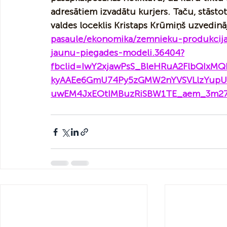
adresātiem izvadātu kurjers. Taču, stāstot
valdes loceklis Kristaps Krūmiņš uzvedināji
pasaule/ekonomika/zemnieku-produkcija-
jaunu-piegades-modeli.36404?
fbclid=IwY2xjawPsS_BleHRuA2FlbQIx
kyAAEe6GmU74Py5zGMW2nYVSVLlzYupU
uwEM4JxEOtIMBuzRiSBW1TE_aem_3m27