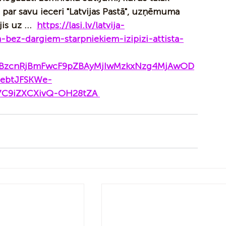
 par savu ieceri "Latvijas Pastā", uzņēmuma 
s uz ...  
https://lasi.lv/latvija-
bez-dargiem-starpniekiem-izipizi-attista-
MQBzcnRjBmFwcF9pZBAyMjIwMzkxNzg4MjAwOD
ebtJFSKWe-
C9iZXCXivQ-OH28tZA 