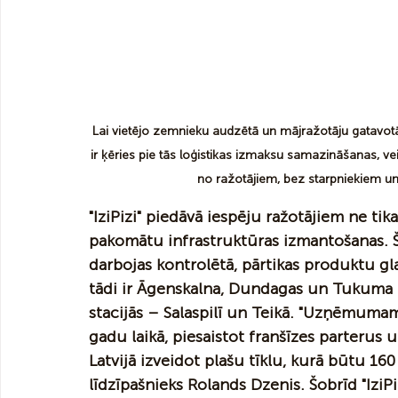
Lai vietējo zemnieku audzētā un mājražotāju gatavotā 
ir ķēries pie tās loģistikas izmaksu samazināšanas, vei
no ražotājiem, bez starpniekiem u
"IziPizi" piedāvā iespēju ražotājiem ne tik
pakomātu infrastruktūras izmantošanas. Šobr
darbojas kontrolētā, pārtikas produktu g
tādi ir Āgenskalna, Dundagas un Tukuma ti
stacijās – Salaspilī un Teikā. "Uzņēmumam i
gadu laikā, piesaistot franšīzes parterus u
Latvijā izveidot plašu tīklu, kurā būtu 160 
līdzīpašnieks Rolands Dzenis. Šobrīd "IziP