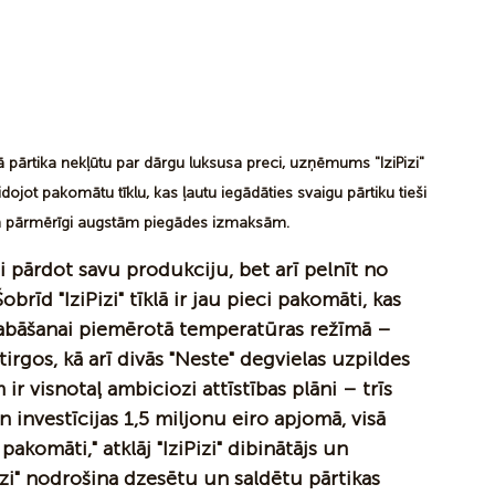
pārtika nekļūtu par dārgu luksusa preci, uzņēmums "IziPizi" 
dojot pakomātu tīklu, kas ļautu iegādāties svaigu pārtiku tieši 
n pārmērīgi augstām piegādes izmaksām.  
ai pārdot savu produkciju, bet arī pelnīt no 
īd "IziPizi" tīklā ir jau pieci pakomāti, kas 
labāšanai piemērotā temperatūras režīmā – 
rgos, kā arī divās "Neste" degvielas uzpildes 
r visnotaļ ambiciozi attīstības plāni – trīs 
n investīcijas 1,5 miljonu eiro apjomā, visā 
pakomāti," atklāj "IziPizi" dibinātājs un 
izi" nodrošina dzesētu un saldētu pārtikas 