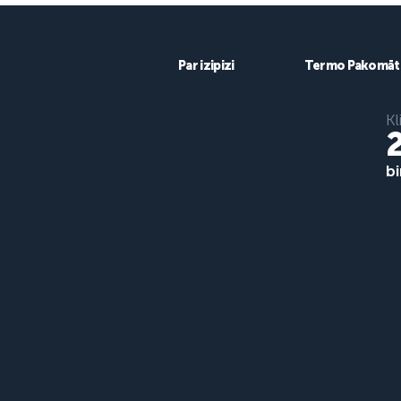
preču zīme 
Par izipizi
Termo Pakomāt
Kl
bi