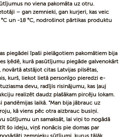
sūtījumus no viena pakomāta uz otru. 
etotāji – gan zemnieki, gan kurjeri, kas veic 
°C un -18 °C, nodrošinot pārtikas produktu 
ikas piegādei īpaši pielāgotiem pakomātiem bija 
ādes ķēdē, kurā pasūtījumu piegāde galvenokārt 
ovārtā atstājot citas Latvijas pilsētas, 
s, kurš, liekot lietā personīgo pieredzi e-
uziasma devu, radījis risinājumu, kas ļauj 
ciju realizēt daudz plašākam pircēju lokam. 
 pandēmijas laikā. "Man bija jābrauc uz 
roju, kā viens pēc otra aizbrauc busiņi. 
avu sūtījumu un samaksāt, lai viņi to nogādā 
tīt šo ideju, viņš nonācis pie domas par 
 nogādāti zemnieku sūtījumi, kurus tālāk 