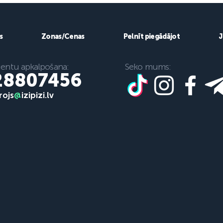
– Eiropai"
uzturēts e-komercijas un
piegādes risinājums.
s
Zonas/Cenas
Pelnīt piegādājot
J
ientu apkalpošana:
Seko mums:
28807456
rojs
@
izipizi.lv