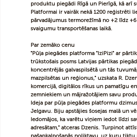
produktu piegādi Rīgā un Pierīgā, kā arī 
Platformai ir vairāk nekā 1200 reģistrēti li
pārvadājumus termorežīmā no +2 līdz +6 
svaigumu transportēšanas laikā. 
Par zemāko cenu
"Pūļa piegādes platforma "IziPizi" ar pārt
trūkstošais posms Latvijas pārtikas pieg
koncentrējās galvaspilsētā un tās tuvumā, n
mazpilsētas un reģionus," uzskata R. Dzeni
komercijā, digitālos rīkus un pamatīgu ent
zemniekiem un mājražotājiem savu produk
Ideja par pūļa piegādes platformu dzimusi
Jelgavu. Biju apstājies šosejas malā un vē
Iedomājos, ka varētu viņiem iedot līdzi s
adresātam," atceras Dzenis. Turpinot attīs
pašapkalpošanās noliktavu, uz kuru tiktu