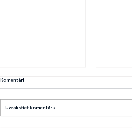
Komentāri
Uzrakstiet komentāru...
“IziPizi” sāk sadarbību ar
IziPiziAPP 
“Neste”
apbalvojum