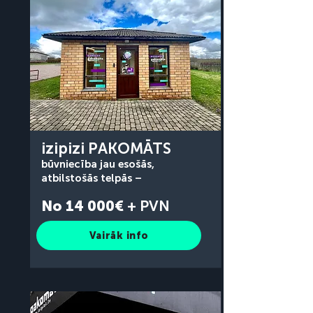
izipizi PAKOMĀTS
būvniecība jau esošās,
atbilstošās telpās –
No 14 000€
+ PVN
Vairāk info