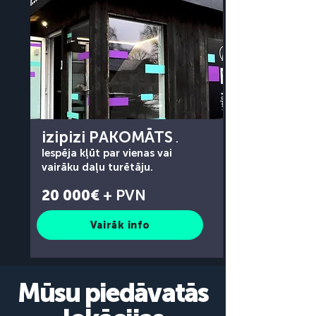
izipizi PAKOMĀTS
.
Iespēja kļūt par vienas vai
vairāku daļu turētāju.
20 000€
+ PVN
Vairāk info
Mūsu piedāvatās