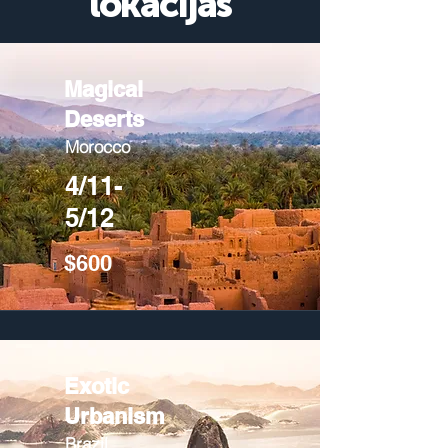
lokācijas
Magical
Deserts
Morocco
4/11-
5/12
$600
Exotic
Urbanism
Brazil