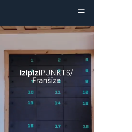
izipizi
PUNKTS/
Franšīze