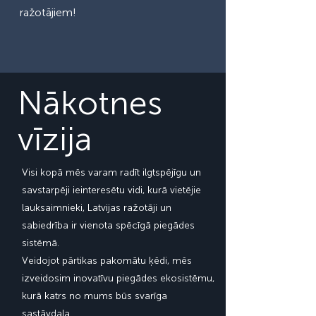
ražotājiem!
Nākotnes
vīzija
Visi kopā mēs varam radīt ilgtspējīgu un
savstarpēji ieinteresētu vidi, kurā vietējie
lauksaimnieki, Latvijas ražotāji un
sabiedrība ir vienota spēcīgā piegādes
sistēmā.
Veidojot pārtikas pakomātu ķēdi, mēs
izveidosim inovatīvu piegādes ekosistēmu,
kurā katrs no mums būs svarīga
sastāvdaļa.