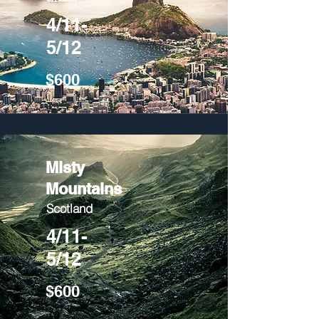
4/11-
5/12
$600
Misty
Mountains
Scotland
4/11-
5/12
$600