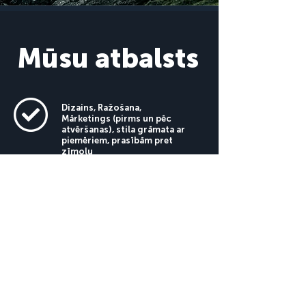
Mūsu atbalsts
Dizains, Ražošana,
Mārketings (pirms un pēc
atvēršanas), stila grāmata ar
piemēriem, prasībām pret
zīmolu
Visu biznesa vadīšanai
nepieciešamo materiālu
nodrošināšana, vietne ar
sūtīšanas sistēmu
Mēs nodrošinām tehnisko
atbalstu PUNKTAM (uzturēšana,
iekārtu remonts, komunālos
maksājumus, tehnisko darbību