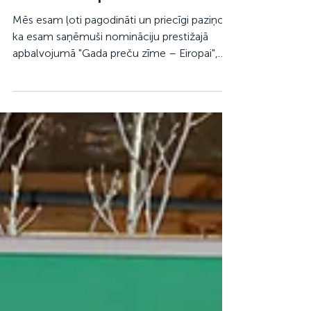
IziPiziAPP nominācija
apbalvojumam - "Gada preču
zīme – Eiropai"
Mēs esam ļoti pagodināti un priecīgi paziņot,
ka esam saņēmuši nomināciju prestižajā
apbalvojumā "Gada preču zīme – Eiropai",
konkrētāk - kategorijā "Vārdiskās preču
zīmes". Šajā nominācijā izšķirošu lomu spēlē
preču zīmes unikālums, oriģinalitāte un
grafiskā noformējuma izteiksmība, kā arī tās
atbilstība gan produktam, gan
uzņēmējdarbības nozarei. Žūrijas komisijas
pārstāve uzsver, ka spēcīgai preču zīmei ir
jābūt ne tikai viegli atmiņā paliekošai un
uztveramai patērētājiem,