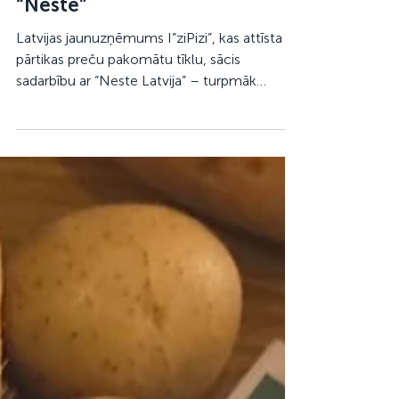
“Neste”
Latvijas jaunuzņēmums I”ziPizi”, kas attīsta
pārtikas preču pakomātu tīklu, sācis
sadarbību ar “Neste Latvija” – turpmāk
“IziPizi” pārtikas pakomāti tiks izvietoti arī
degvielas uzpildes stacijās visā Latvijā. Pirmie
divi pakomāti jau tuvākajā laikā sāks darbību
Salaspilī un Rīgā. “Lai pārtikas pakomātu tīkls
varētu augt plašākā mērogā, ir vajadzīgs
partneris ar labu pārklājumu un līdzīgu pieeju
domāšanā – un “Neste” ir tieši tāds. Šo
sadarbību redzam kā nozīmīgu soli “IziPiz