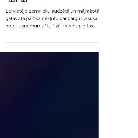
dārgiem starpniekiem —
"IziPizi"
Lai vietējo zemnieku audzētā un mājražotāju
gatavotā pārtika nekļūtu par dārgu luksusa
preci, uzņēmums "IziPizi" ir ķēries pie tās
loģistikas izmaksu samazināšanas, veidojot
pakomātu tīklu, kas ļautu iegādāties svaigu
pārtiku tieši no ražotājiem, bez starpniekiem
un pārmērīgi augstām piegādes izmaksām.
"IziPizi" piedāvā iespēju ražotājiem ne tikai
pārdot savu produkciju, bet arī pelnīt no
pakomātu infrastruktūras izmantošanas.
Šobrīd "IziPizi" tīklā ir jau pieci pakomāti, k