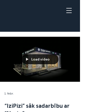
Load video
1. febr.
“IziPizi” sāk sadarbību ar