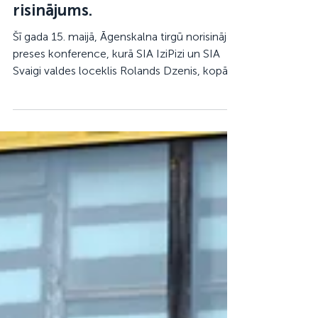
Latvijas zemnieku un ražotāju
kopā veidots, uzturēts e-
komercijas un piegādes
risinājums.
Šī gada 15. maijā, Āgenskalna tirgū norisinājās
preses konference, kurā SIA IziPizi un SIA
Svaigi valdes loceklis Rolands Dzenis, kopā ar
Justu Dzedonu no Wild ‘N’ Free, Ingu Trēziņu
no kooperatīva Latvijas Liellops un Robertu
Inapšu no paipalu fermas RĪTA PUTNI,
apsprieda jaunumus par IziPizi un Svaigi.lv
apvienošanos un to, kā šis risinājums ļaus
Latvijas zemniekam tirgot produkciju gala
patērētajam, bez starpnieku uzcenojuma.
https://youtu.be/wuWDYhGacvE?
si=n2P4nCaJt_79tS