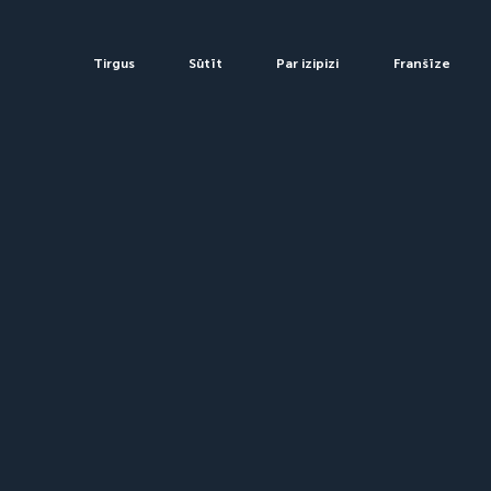
Tirgus
Sūtīt
Par izipizi
Franšīze