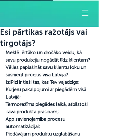
Esi pārtikas ražotājs vai
tirgotājs?
Meklē  ērtāko un drošāko veidu, kā 
savu produkciju nogādāt līdz klientam?  
Vēlies paplašināt savu klientu loku un 
sasniegt pircējus visā Latvijā? 
IziPizi ir tieši tas, kas Tev vajadzīgs:
Kurjeru pakalpojumi ar piegādēm visā 
Latvijā;
Termorežīms piegādes laikā, atbilstoši 
Tava produkta prasībām;
App savienojamība procesu 
automatizācijai;
Piedāvājam produktu uzglabāšanu 