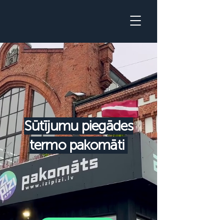
Sūtījumu piegādes
termo pakomāti