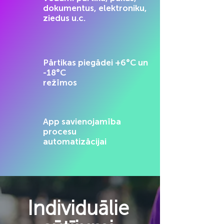
dokumentus, elektroniku,
ziedus u.c.
Pārtikas piegādei +6°C un
-18°C
režīmos
App savienojamība
procesu
automatizācijai
Individuālie