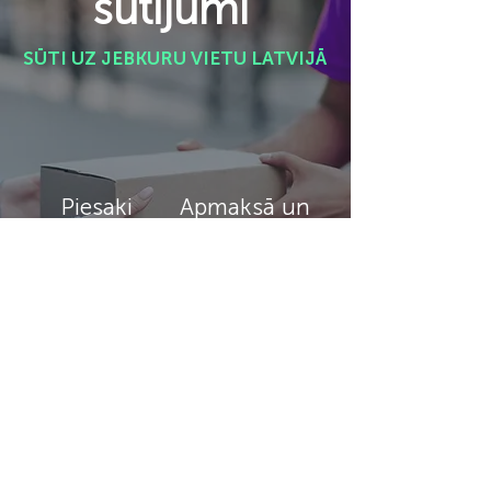
sūtījumi
SŪTI UZ JEBKURU VIETU LATVIJĀ
Piesaki
Apmaksā un
sūtījumu
seko izpildei
Pieteikt sūtījumu
Klientu apkalpošana:
28807456