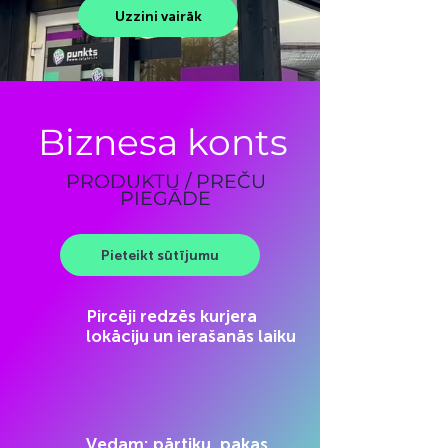
Uzzini vairāk
Biznesa konts
PRODUKTU / PREČU
PIEGĀDE
Pieteikt sūtījumu
Pircēji redzēs kurjera
lokāciju un ierašanās laiku
Vedam: pārtiku, pakas,